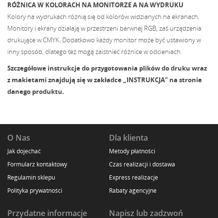
RÓŻNICA W KOLORACH NA MONITORZE A NA WYDRUKU
Kolory na wydrukach różnią się od kolorów widzianych na ekranach.
Monitory i ekrany działają w przestrzeni barwnej RGB, zaś urządzenia
drukujące w CMYK. Dodatkowo każdy monitor może być ustawiony w
inny sposób, dlatego też mogą zaistnieć różnice w odcieniach.
Szczegółowe instrukcje do przygotowania plików do druku wraz
z makietami znajdują się w zakładce „INSTRUKCJA” na stronie
danego produktu.
O Nas
Dla klienta
Jak dojechać
Metody płatności
Formularz kontaktowy
Czas realizacji i dostawa
Regulamin sklepu
Express realizacje
Polityka prywatności
Rabaty agencyjne
Przydatne informacje
Napisz lub zadzwoń