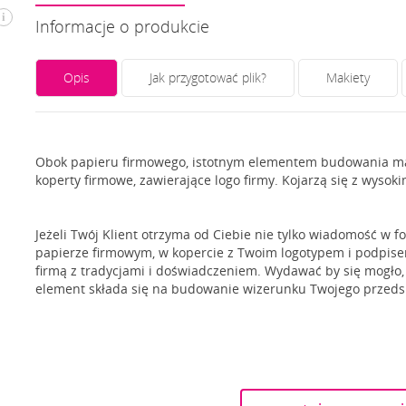
i
Informacje o produkcie
Opis
Jak przygotować plik?
Makiety
Obok papieru firmowego, istotnym elementem budowania ma
koperty firmowe, zawierające logo firmy. Kojarzą się z wyso
Jeżeli Twój Klient otrzyma od Ciebie nie tylko wiadomość w fo
papierze firmowym, w kopercie z Twoim logotypem i podpisem
firmą z tradycjami i doświadczeniem. Wydawać by się mogło, iż
element składa się na budowanie wizerunku Twojego przeds