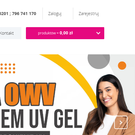
201 ; 796 741 170
Zaloguj
Zarejestruj
0,00 zł
Kontakt
produktów =