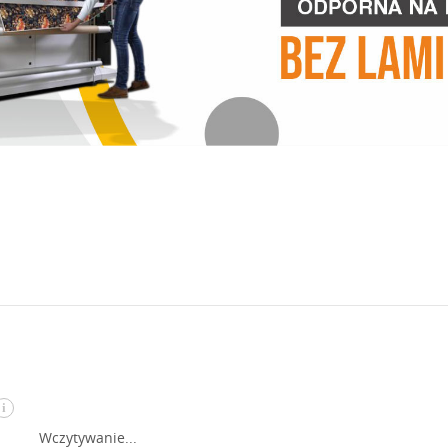
i
Wczytywanie...