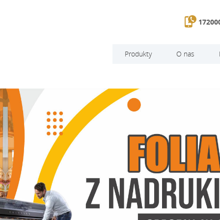
172000
Produkty
O nas