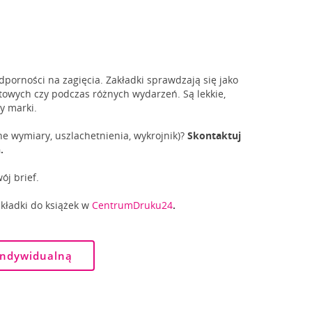
porności na zagięcia. Zakładki sprawdzają się jako
etowych czy podczas różnych wydarzeń. Są lekkie,
y marki.
e wymiary, uszlachetnienia, wykrojnik)?
Skontaktuj
.
ój brief.
akładki do książek w
CentrumDruku24
.
indywidualną