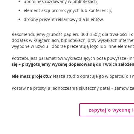
upominek rozdawany w bibliotekach,
element akcji promocyjnych lub konferencji,
drobny prezent reklamowy dla klientów.
Rekomendujemy grubość papieru 300–350 g dla trwałości i od
dodatek w księgarniach, bibliotekach, przy wysyłkach intern
wygodne w użyciu i dobrze prezentują logo lub inne element
Potrzebujesz parametrów wykraczających poza powyższe (inn
się – przygotujemy wycenę dopasowaną do Twoich założeń
Nie masz projektu?
Nasze studio opracuje go w oparciu o Tw
Postaw na prosty, a jednocześnie skuteczny detal – zamów z
zapytaj o wycenę 