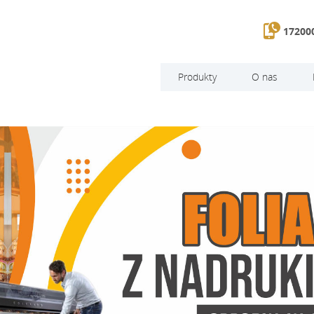
172000
Produkty
O nas