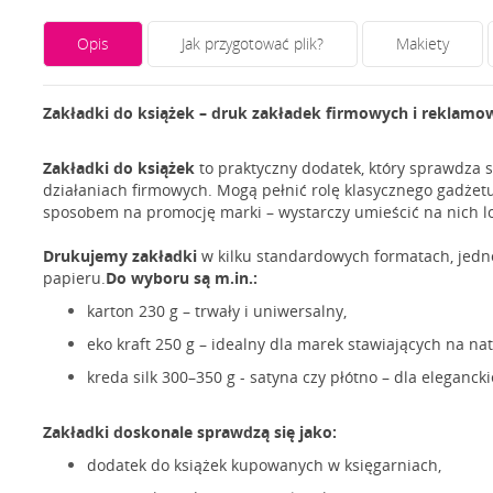
Opis
Jak przygotować plik?
Makiety
Zakładki do książek – druk zakładek firmowych i reklamo
Zakładki do książek
to praktyczny dodatek, który sprawdza s
działaniach firmowych. Mogą pełnić rolę klasycznego gadżetu 
sposobem na promocję marki – wystarczy umieścić na nich log
Drukujemy zakładki
w kilku standardowych formatach, jedn
papieru.
Do wyboru są m.in.:
karton 230 g – trwały i uniwersalny,
eko kraft 250 g – idealny dla marek stawiających na nat
kreda silk 300–350 g - satyna czy płótno – dla eleganck
Zakładki doskonale sprawdzą się jako:
dodatek do książek kupowanych w księgarniach,