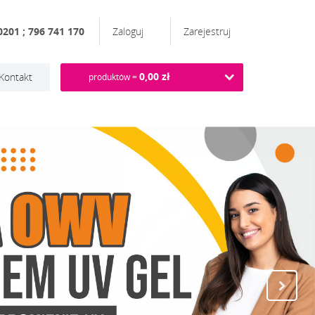
201 ; 796 741 170
Zaloguj
Zarejestruj
0,00 zł
Kontakt
produktów =