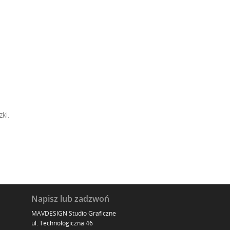
ki.
Napisz lub zadzwoń
MAVDESIGN Studio Graficzne
ul. Technologiczna 46