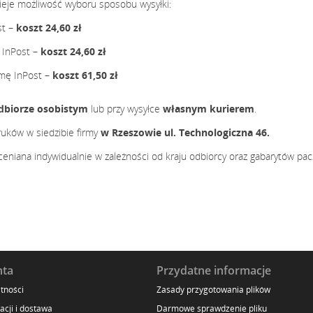
ieje możliwość wyboru sposobu wysyłki:
st –
koszt 24,60 zł
 InPost –
koszt
24,60
zł
rmę InPost –
koszt
61,50 zł
odbiorze osobistym
lub przy wysyłce
własnym kurierem
.
ruków w siedzibie firmy
w Rzeszowie ul. Technologiczna 46.
ceniana indywidualnie w zależności od kraju odbiorcy oraz gabarytów pacz
nta
Przydatne informacje
tności
Zasady przygotowania plików
acji i dostawa
Darmowe sprawdzenie pliku