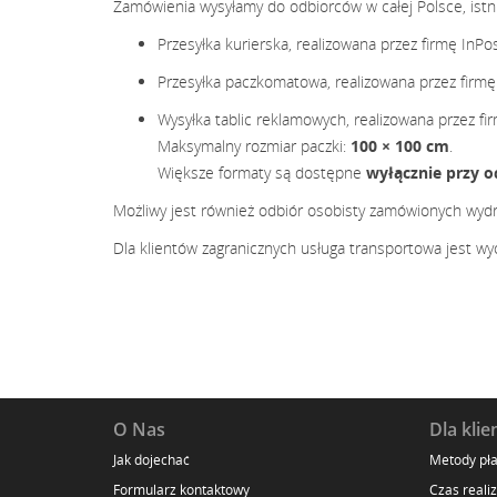
Zamówienia wysyłamy do odbiorców w całej Polsce, istn
Przesyłka kurierska, realizowana przez firmę InPo
Przesyłka paczkomatowa, realizowana przez firmę
Wysyłka tablic reklamowych, realizowana przez fi
Maksymalny rozmiar paczki:
100 × 100 cm
.
Większe formaty są dostępne
wyłącznie przy 
Możliwy jest również odbiór osobisty zamówionych wyd
Dla klientów zagranicznych usługa transportowa jest wy
O Nas
Dla klie
Jak dojechać
Metody pła
Formularz kontaktowy
Czas realiz