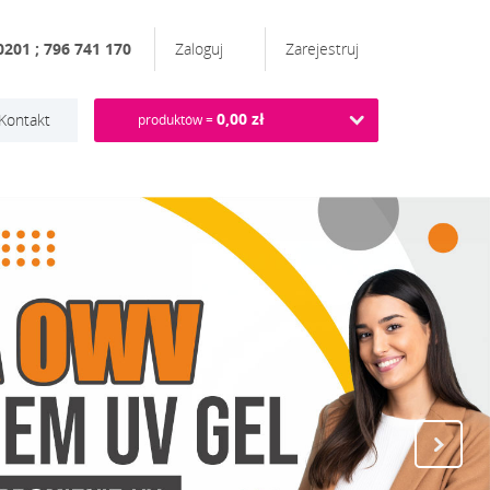
201 ; 796 741 170
Zaloguj
Zarejestruj
0,00 zł
Kontakt
produktów =