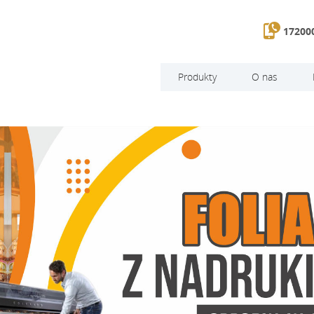
172000
Produkty
O nas